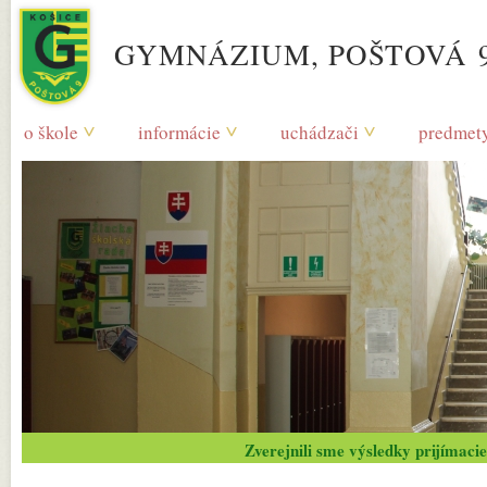
GYMNÁZIUM, POŠTOVÁ 9
o škole
informácie
uchádzači
predmet
Zverejnili sme výsledky prijímacie