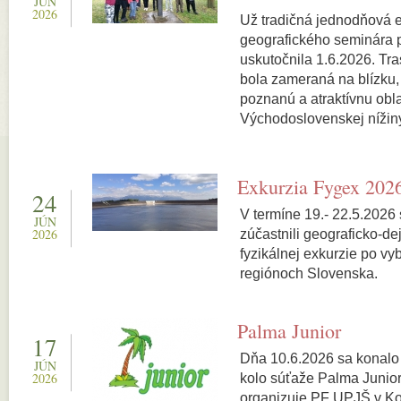
JÚN
2026
Už tradičná jednodňová e
geografického seminára pr
uskutočnila 1.6.2026. Tra
bola zameraná na blízku,
poznanú a atraktívnu obl
Východoslovenskej nížiny
Exkurzia Fygex 202
24
V termíne 19.- 22.5.2026 
JÚN
2026
zúčastnili geograficko-de
fyzikálnej exkurzie po vy
regiónoch Slovenska.
Palma Junior
17
Dňa 10.6.2026 sa konalo
JÚN
2026
kolo súťaže Palma Junior,
organizuje PF UPJŠ v Ko