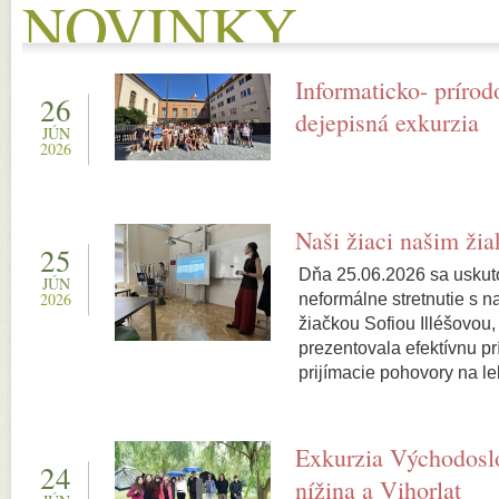
NOVINKY
Informaticko- príro
26
dejepisná exkurzia
JÚN
2026
Naši žiaci našim ži
25
Dňa 25.06.2026 sa uskut
JÚN
2026
neformálne stretnutie s 
žiačkou Sofiou Illéšovou,
prezentovala efektívnu pr
prijímacie pohovory na le
Exkurzia Východosl
24
nížina a Vihorlat