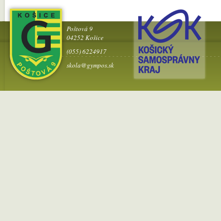
Poštová 9
04252 Košice
(055) 6224917
skola@gympos.sk