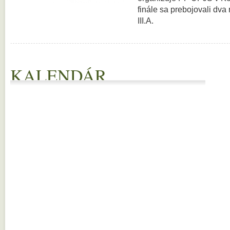
finále sa prebojovali dva
III.A.
KALENDÁR
29
30
1
2
3
4
5
6
7
8
9
10
11
12
13
14
15
16
17
18
19
20
21
22
23
24
25
26
27
28
29
30
31
1
2
3
4
5
6
7
8
9